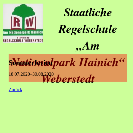
Staatliche
Regelschule
„Am
Nationalpark Hainich“
Sommerferien
Weberstedt
18.07.2020–30.08.2020
Zurück