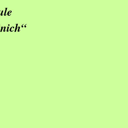
ule
nich“