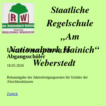
Staatliche
Regelschule
„Am
Nationalpark Hainich“
Letzter Unterrichtstag für
Abgangsschüler
Weberstedt
18.05.2026
Bekanntgabe der Jahresfortgangsnoten für Schüler der
Abschlussklassen
Zurück