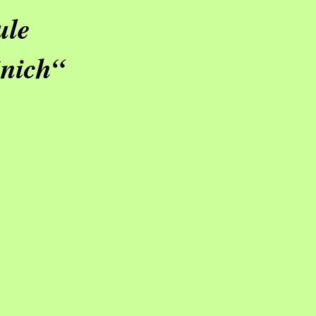
ule
nich“